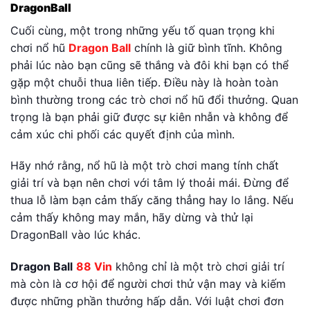
DragonBall
Cuối cùng, một trong những yếu tố quan trọng khi
chơi nổ hũ
Dragon Ball
chính là giữ bình tĩnh. Không
phải lúc nào bạn cũng sẽ thắng và đôi khi bạn có thể
gặp một chuỗi thua liên tiếp. Điều này là hoàn toàn
bình thường trong các trò chơi nổ hũ đổi thưởng. Quan
trọng là bạn phải giữ được sự kiên nhẫn và không để
cảm xúc chi phối các quyết định của mình.
Hãy nhớ rằng, nổ hũ là một trò chơi mang tính chất
giải trí và bạn nên chơi với tâm lý thoải mái. Đừng để
thua lỗ làm bạn cảm thấy căng thẳng hay lo lắng. Nếu
cảm thấy không may mắn, hãy dừng và thử lại
DragonBall vào lúc khác.
Dragon Ball
88 Vin
không chỉ là một trò chơi giải trí
mà còn là cơ hội để người chơi thử vận may và kiếm
được những phần thưởng hấp dẫn. Với luật chơi đơn