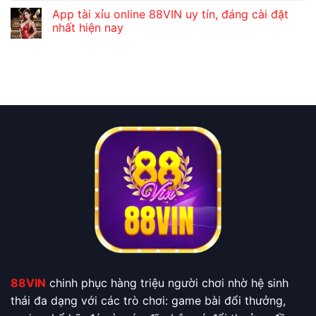
App tài xỉu online 88VIN uy tín, đáng cài đặt
nhất hiện nay
88VIN
chinh phục hàng triệu người chơi nhờ hệ sinh
thái đa dạng với các trò chơi: game bài đổi thưởng,