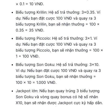
× 0.1 = 10 VNĐ.
Biểu tượng Krillin: Hệ số trả thưởng: 3×0.35. Ví
dụ: Nếu bạn đặt cược 100 VNĐ và quay ra 3
biểu tượng Krillin, bạn sẽ nhận thưởng = 100 ×
0.35 = 35 VNĐ.
Biểu tượng Piccolo: Hệ số trả thưởng: 3×1. Ví
dụ: Nếu bạn đặt cược 100 VNĐ và quay ra 3
biểu tượng Piccolo, bạn sẽ nhận thưởng = 100 ×
1 = 100 VNĐ.
Biểu tượng Son Goku: Hệ số trả thưởng: 3×10.
Ví dụ: Nếu bạn đặt cược 100 VNĐ và quay ra 3
biểu tượng Son Goku, bạn sẽ nhận thưởng =
100 × 10 = 1.000 VNĐ.
Jackpot lớn: Nếu bạn quay trúng 3 biểu tượng
Son Goku và vòng quay bonus có hệ số nhân
X10, bạn sẽ nhận được Jackpot cực kỳ hấp dẫn.