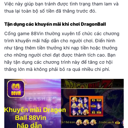
Việc này giúp bạn tránh được tình trạng tham lam và
thua lại toàn bộ số tiền đã thắng trước đó.
Tận dụng các khuyến mãi khi chơi DragonBall
Cổng game 88Vin thường xuyên tổ chức các chương
trình khuyến mãi hấp dẫn cho người chơi. Điển hình
như tặng thêm tiền thưởng khi nạp tiền hoặc thưởng
cho những người chơi đạt được thành tích cao. Bạn
hãy tận dụng các chương trình này để tăng cơ hội
thắng lớn mà không phải bỏ ra quá nhiều chi phí.