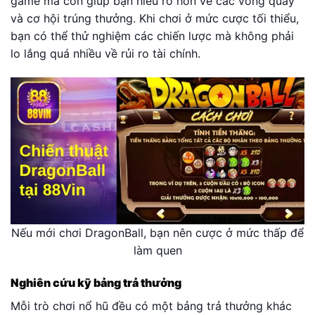
game mà còn giúp bạn hiểu rõ hơn về các vòng quay
và cơ hội trúng thưởng. Khi chơi ở mức cược tối thiểu,
bạn có thể thử nghiệm các chiến lược mà không phải
lo lắng quá nhiều về rủi ro tài chính.
Nếu mới chơi DragonBall, bạn nên cược ở mức thấp để
làm quen
Nghiên cứu kỹ bảng trả thưởng
Mỗi trò chơi nổ hũ đều có một bảng trả thưởng khác