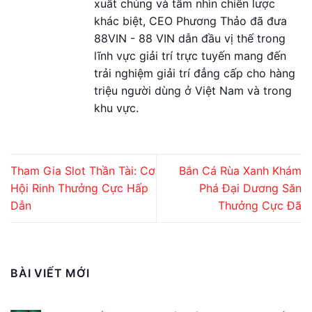
xuất chúng và tầm nhìn chiến lược
khác biệt, CEO Phương Thảo đã đưa
88VIN - 88 VIN dẫn đầu vị thế trong
lĩnh vực giải trí trực tuyến mang đến
trải nghiệm giải trí đẳng cấp cho hàng
triệu người dùng ở Việt Nam và trong
khu vực.
Tham Gia Slot Thần Tài: Cơ
Bắn Cá Rùa Xanh Khám
Hội Rinh Thưởng Cực Hấp
Phá Đại Dương Săn
Dẫn
Thưởng Cực Đã
BÀI VIẾT MỚI